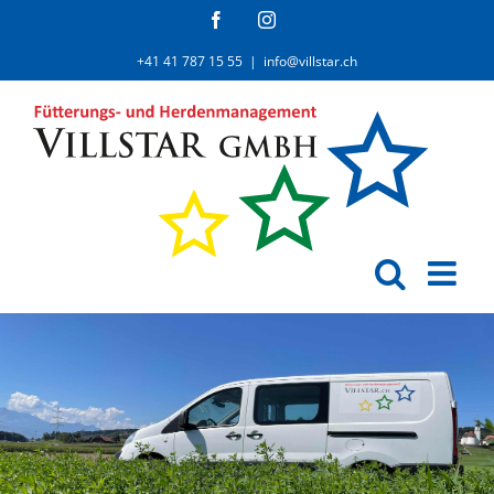
Zum
Facebook
Instagram
Inhalt
+41 41 787 15 55
|
info@villstar.ch
springen