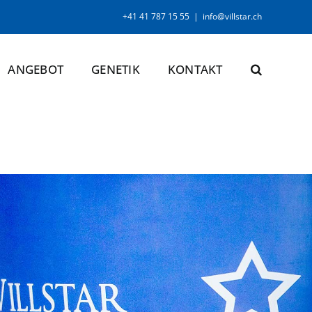
+41 41 787 15 55
|
info@villstar.ch
ANGEBOT
GENETIK
KONTAKT