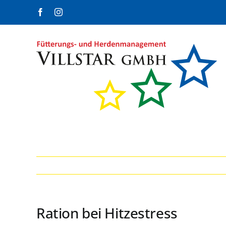
Zum
Facebook
Instagram
Inhalt
springen
Ration bei Hitzestress