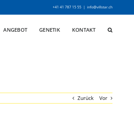
+41 41 787 15 55
|
info@villstar.ch
ANGEBOT
GENETIK
KONTAKT
Zurück
Vor